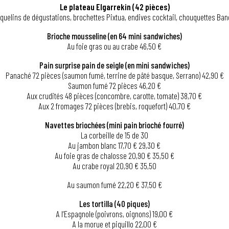
Le plateau Elgarrekin (42 pièces)
quelins de dégustations, brochettes Pixtua, endives cocktail, chouquettes Ban
Brioche mousseline (en 64 mini sandwiches)
Au foie gras ou au crabe 46,50 €
Pain surprise pain de seigle (en mini sandwiches)
Panaché 72 pièces (saumon fumé, terrine de pâté basque, Serrano) 42,90 €
Saumon fumé 72 pièces 46,20 €
Aux crudités 48 pièces (concombre, carotte, tomate) 38,70 €
Aux 2 fromages 72 pièces (brebis, roquefort) 40,70 €
Navettes briochées (mini pain brioché fourré)
La corbeille de 15 de 30
Au jambon blanc 17,70 € 29,30 €
Au foie gras de chalosse 20,90 € 35,50 €
Au crabe royal 20,90 € 35,50
Au saumon fumé 22,20 € 37,50 €
Les tortilla (40 piques)
A l’Espagnole (poivrons, oignons) 19,00 €
A la morue et piquillo 22,00 €