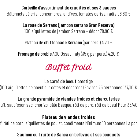
Corbeille d’assortiment de crudités et ses 3 sauces
Bâtonnets céleris, concombres, endives, tomates cerise, radis 98,80 €
La roue de Serrano (jambon serrano Gran Reserva)
100 aiguillettes de jambon Serrano + décor 78,90 €
Plateau de
chiffonnade Serrano
(par pers.) 4,20 €
Fromage
de brebis
AOC Ossau Iraty (35 g par pers.) 4,20 €
Buffet froid
Le carré de boeuf prestige
(100 aiguillettes de boeuf sur côtes et décorées) Environ 25 personnes 137,00 €
La grande pyramide de viandes froides et charcuteries
uit, saucisson sec, chorizo, pâté Basque, rôti de porc, rôti de boeuf Pour 35/
Plateau de viandes froides
f, rôti de porc, aiguillettes de poulet, condiments Minimum 10 personnes La po
Saumon ou Truite de Banca en bellevue et ses bouquets