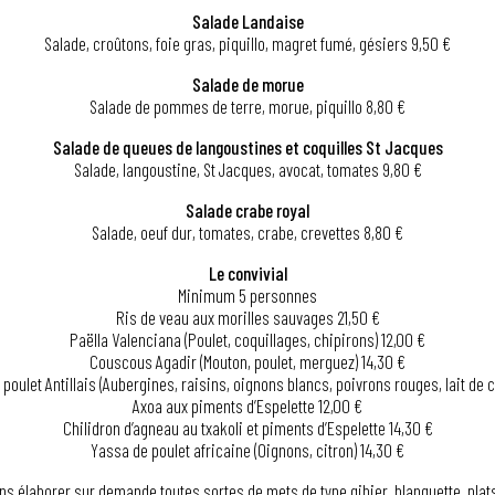
Salade Landaise
Salade, croûtons, foie gras, piquillo, magret fumé, gésiers 9,50 €
Salade de morue
Salade de pommes de terre, morue, piquillo 8,80 €
Salade de queues de langoustines et coquilles St Jacques
Salade, langoustine, St Jacques, avocat, tomates 9,80 €
Salade crabe royal
Salade, oeuf dur, tomates, crabe, crevettes 8,80 €
Le convivial
Minimum 5 personnes
Ris de veau aux morilles sauvages 21,50 €
Paëlla Valenciana (Poulet, coquillages, chipirons) 12,00 €
Couscous Agadir (Mouton, poulet, merguez) 14,30 €
poulet Antillais (Aubergines, raisins, oignons blancs, poivrons rouges, lait de c
Axoa aux piments d’Espelette 12,00 €
Chilidron d’agneau au txakoli et piments d’Espelette 14,30 €
Yassa de poulet africaine (Oignons, citron) 14,30 €
s élaborer sur demande toutes sortes de mets de type gibier, blanquette, pla