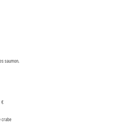
des saumon,
0 €
e crabe