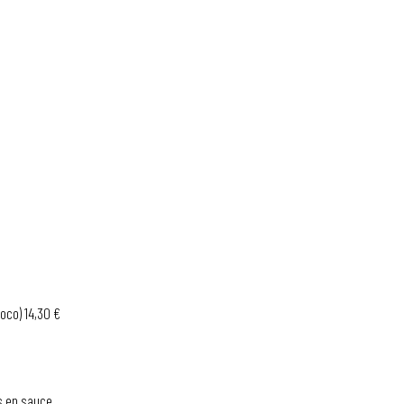
oco) 14,30 €
ts en sauce…