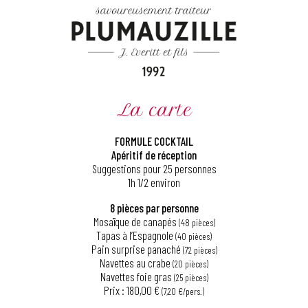
La carte
FORMULE COCKTAIL
Apéritif de réception
Suggestions pour 25 personnes
1h 1/2 environ
8 pièces par personne
Mosaïque de canapés
(48 pièces)
Tapas à l’Espagnole
(40 pièces)
Pain surprise panaché
(72 pièces)
Navettes au crabe
(20 pièces)
Navettes foie gras
(25 pièces)
Prix : 180,00 €
(7,20 €/pers.)