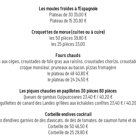
Les moules froides à l’Espagnole
Plateau de 30 35,00 €
Plateau de 15 20,90 €
Croquettes de morue (cuites ou à cuire)
les 50 pièces 39,80 €
les 25 pièces 23,00
Fours chauds
 aux cèpes, croustades de foie gras aux raisins, croustades chorizo, crousta
croque monsieur, pruneaux au bacon, pizzas fromagère
le plateau de 48 40,80 €
le plateau de 24 24,50 €
Les piques chaudes en papillotes 30 pièces 60 pièces
Queues de gambas Guipuzcoanes 23,40 € / 40,20 €
guillettes de canard des Landes grillées aux échalotes confites 23,40 € / 40,2
Corbeille endives cocktail
es d’endives garnies de dés d’avocats, de dés de tomates, de saumon fumé et d
Corbeille de 50 46,50 €
Corbeille de 25 29,80 €