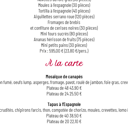
Moules à l’espagnole (30 pièces)
Tortilla à l’espagnole (40 pièces)
Aiguillettes serrano roue (120 pièces)
Fromages de brebis
et confiture de cerises noires (30 pièces)
Mini fours sucrés (80 pièces)
Ananas hérisson de fruits (75 pièces)
Mini petits pains (30 pièces)
Prix : 595,00 € (23,80 €/pers.)
À la carte
Mosaïque de canapés
 fumé, oeufs lump, asperges, fromage, pavot, roulé de jambon, foie gras, cre
Plateau de 48 43,90 €
Plateau de 24 25,50 €
Tapas à l’Espagnole
crudités, chipirons farcis, thon, compotée de chorizo, moules, crevettes, lomo
Plateau de 40 38,50 €
Plateau de 20 22,10 €