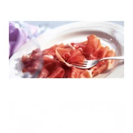
Brioche mousseline crabe royal
Brioche mousseline au crabe royal
46,50 €
Chiffonade de Serrano
Plateau de chiffonnade de Serrano
4,20 €