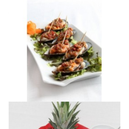
Plateau Elgarrekin
Assortiments de 42 toasts (7 variétés)
51,50 €
Moules froides à l'espagnole
Moules à l'Espagnole le plateau de 30 pièces
35,00 €