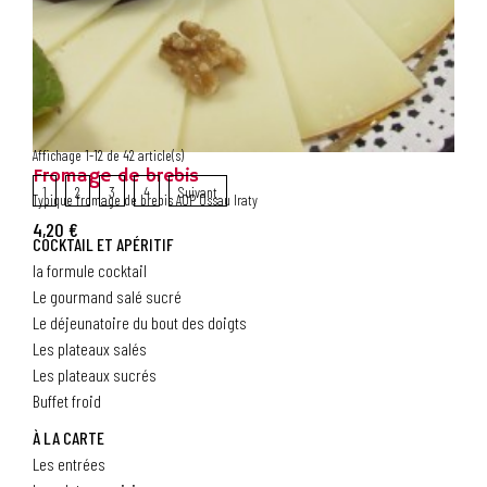
Affichage 1-12 de 42 article(s)
Fromage de brebis
1
2
3
4
Suivant
Typique fromage de brebis AOP Ossau Iraty
4,20 €
COCKTAIL ET APÉRITIF
la formule cocktail
Le gourmand salé sucré
Le déjeunatoire du bout des doigts
Les plateaux salés
Les plateaux sucrés
Buffet froid
À LA CARTE
Les entrées