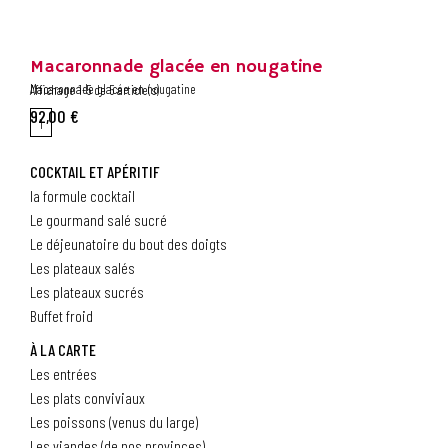
Macaronnade glacée en nougatine
Macaronnade glacée en nougatine
Affichage 1-5 de 5 article(s)
92,00 €
1
COCKTAIL ET APÉRITIF
la formule cocktail
Le gourmand salé sucré
Le déjeunatoire du bout des doigts
Les plateaux salés
Les plateaux sucrés
Buffet froid
À LA CARTE
Les entrées
Les plats conviviaux
Les poissons (venus du large)
Les viandes (de nos provinces)