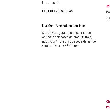
Les desserts
M
LES COFFRETS REPAS
Pla
45
Livraison & retrait en boutique
Afin de vous garantir une commande
optimale composée de produits frais,
nous vous informons que votre demande
sera traitée sous 48 heures.
G
mo