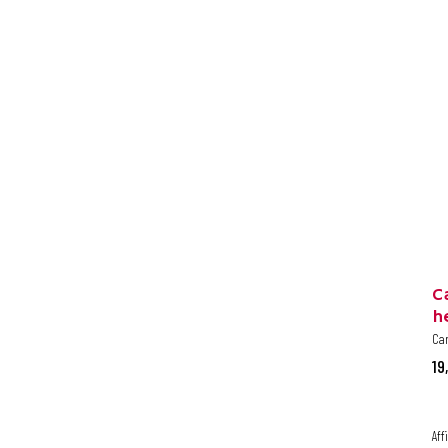
C
h
Car
19
Aff